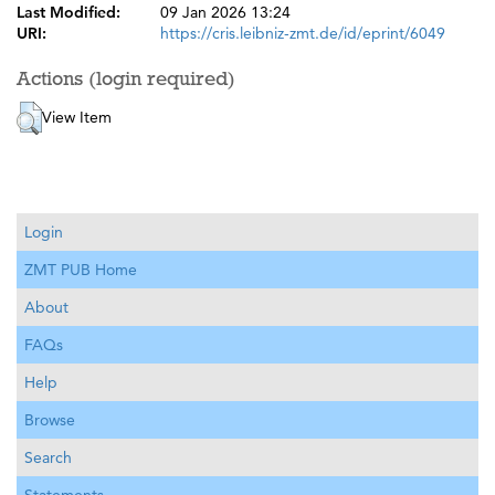
Last Modified:
09 Jan 2026 13:24
URI:
https://cris.leibniz-zmt.de/id/eprint/6049
Actions (login required)
View Item
Login
ZMT PUB Home
About
FAQs
Help
Browse
Search
Statements