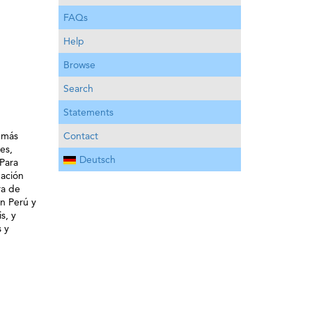
FAQs
Help
Browse
Search
Statements
Contact
 más
es,
Deutsch
Para
mación
ra de
n Perú y
s, y
s y