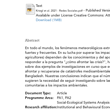
Text
- Published Versi
Kriegl et al. 2021 - Redes Sociales.pdf
Available under License Creative Commons: Attr
Download (1MB)
Abstract
En todo el mundo, los fenómenos meteorológicos extre
fuertes y frecuentes. En su lucha por superar los impac
agricultores) dependen de los conocimientos y del ap
responder a la pregunta "¿cómo afrontar las crisis?",
sobre dos ejemplos de investigaciones en curso que est
afrontar y recuperarse de catástrofes medioambiental
Bangladesh. Nuestras conclusiones indican que el número
sugieren la necesidad de seguir investigando sobre las
comunitarias a los impactos ambientales.
Document Type:
Article
Programme Area:
PA1, PA2
Social-Ecological Systems Analysis
Research affiliation:
Institutional and Behavioural Eco