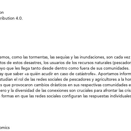
on
ibution 4.0.
mos, como las tormentas, las sequías y las inundaciones, son cada vez
tos de estos desastres, los usuarios de los recursos naturales (pescador
oyo que les llega tanto desde dentro como fuera de sus comunidades. 
 hay que saber «a quién acudir en caso de catástrofe». Aportamos infor
udian el rol de las redes sociales de pescadores y agricultores a la ho
es que provocaron cambios drásticos en sus respectivas comunidades e
 y la diversidad de las conexiones son cruciales para afrontar las crisi
 formas en que las redes sociales configuran las respuestas individuale
nomics