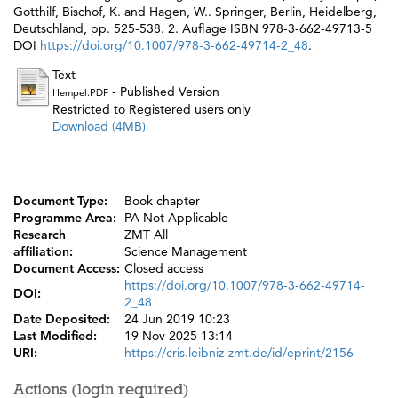
Gotthilf
,
Bischof, K.
and
Hagen, W.
. Springer, Berlin, Heidelberg,
Deutschland, pp. 525-538. 2. Auflage ISBN 978-3-662-49713-5
DOI
https://doi.org/10.1007/978-3-662-49714-2_48
.
Text
- Published Version
Hempel.PDF
Restricted to Registered users only
Download (4MB)
Document Type:
Book chapter
Programme Area:
PA Not Applicable
Research
ZMT All
affiliation:
Science Management
Document Access:
Closed access
https://doi.org/10.1007/978-3-662-49714-
DOI:
2_48
Date Deposited:
24 Jun 2019 10:23
Last Modified:
19 Nov 2025 13:14
URI:
https://cris.leibniz-zmt.de/id/eprint/2156
Actions (login required)