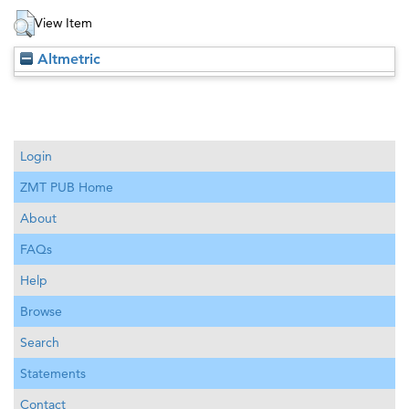
View Item
Altmetric
Login
ZMT PUB Home
About
FAQs
Help
Browse
Search
Statements
Contact